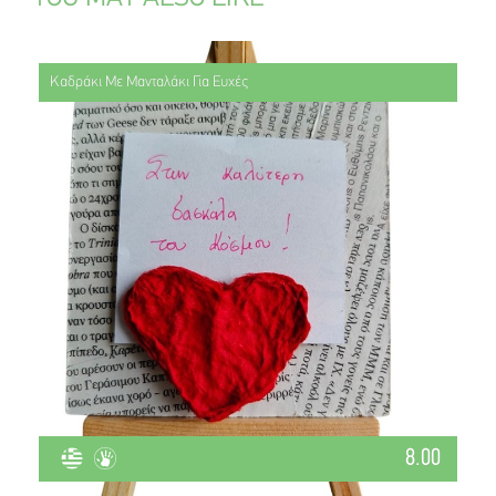
Καδράκι Με Μανταλάκι Για Ευχές
8.00