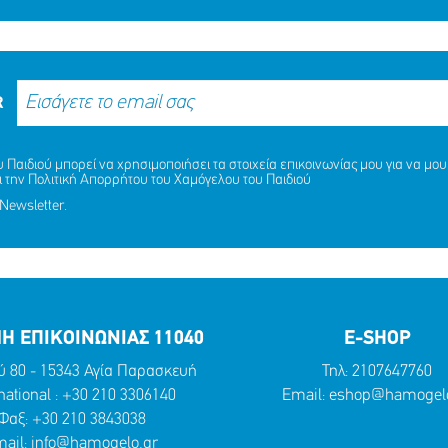
R
Παιδιού μπορεί να χρησιμοποιήσει τα στοιχεία επικοινωνίας μου για να μου 
ι την
Πολιτική Απορρήτου
του Χαμόγελου του Παιδιού
Newsletter.
Η ΕΠΙΚΟΙΝΩΝΙΑΣ 11040
E-SHOP
ύ 80 - 15343 Αγία Παρασκευή
Τηλ:
2107647760
national :
+30 210 3306140
Email:
eshop@hamogelo
Φαξ: +30 210 3843038
ail:
info@hamogelo.gr