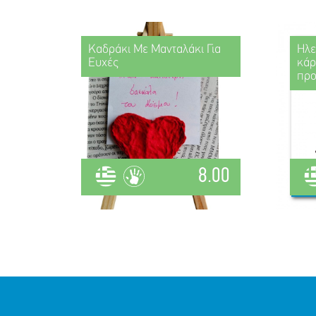
Καδράκι Με Μανταλάκι Για
Ηλε
Ευχές
κάρ
πρ
8.00