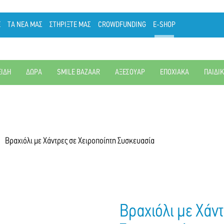
Ε
ΤΑ ΝΕΑ ΜΑΣ
ΣΤΗΡΙΞΤΕ ΜΑΣ
CROWDFUNDING
E-SHOP
ΕΙΔΗ
ΔΩΡΑ
SMILE BAZAAR
ΑΞΕΣΟΥΑΡ
ΕΠΟΧΙΑΚΑ
ΠΑΙΔΙ
Βραχιόλι με Χάντρες σε Χειροποίητη Συσκευασία
Βραχιόλι με Χάντ