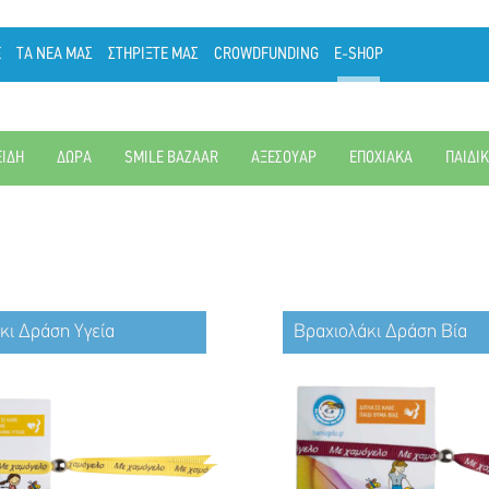
Ε
ΤΑ ΝΕΑ ΜΑΣ
ΣΤΗΡΙΞΤΕ ΜΑΣ
CROWDFUNDING
E-SHOP
ΕΙΔΗ
ΔΩΡΑ
SMILE BAZAAR
ΑΞΕΣΟΥΑΡ
ΕΠΟΧΙΑΚΑ
ΠΑΙΔΙ
κι Δράση Υγεία
Βραχιολάκι Δράση Βία