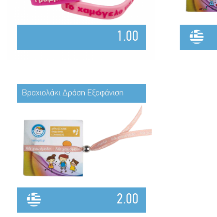
1.00
Βραχιολάκι Δράση Εξαφάνιση
2.00