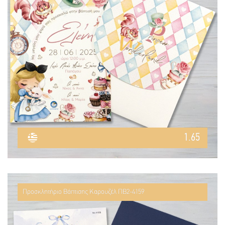
1.65
Προσκλητήριο Βάπτισης Καρουζέλ ΠΒ2-4159