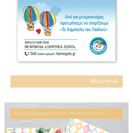
Mέσω email
Προσκλητήριο Βάπτισης Princess Wonderland ΠΒ2-4162