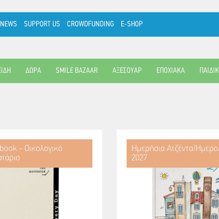
NEWS
SUPPORT US
CROWDFUNDING
E-SHOP
ΕΙΔΗ
ΔΩΡΑ
SMILE BAZAAR
ΑΞΕΣΟΥΑΡ
ΕΠΟΧΙΑΚΑ
ΠΑΙΔΙ
book - Οικολογικό
Ημερήσια Ατζέντα/Ημερο
τάριο
2027