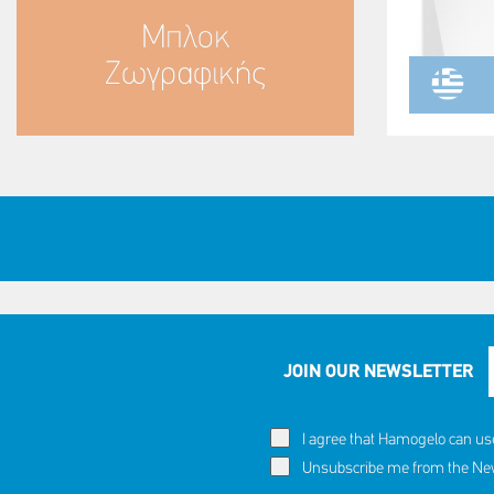
Μπλοκ
Ζωγραφικής
JOIN OUR NEWSLETTER
I agree that Hamogelo can us
Unsubscribe me from the News