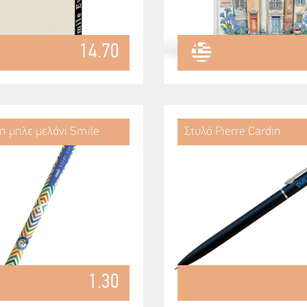
14.70
ίπ μπλε μελάνι Smile
Στυλό Pierre Cardin
1.30