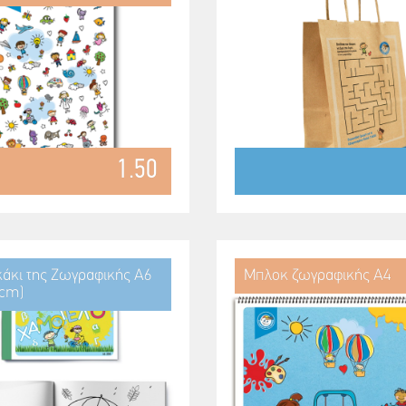
1.50
άκι της Ζωγραφικής Α6
Μπλοκ ζωγραφικής Α4
5cm)