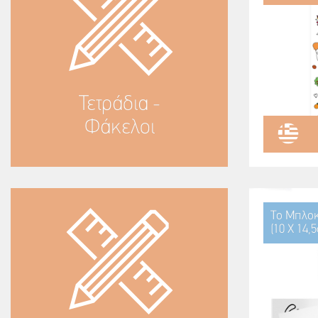
Τετράδια -
Φάκελοι
Το Μπλοκ
(10 Χ 14,