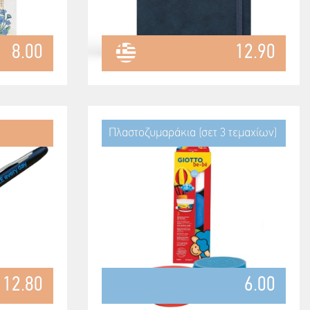
8.00
12.90
Πλαστοζυμαράκια (σετ 3 τεμαχίων)
12.80
6.00