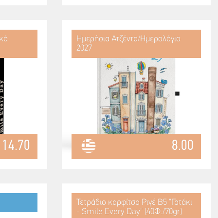
ικό
Ημερήσια Ατζέντα/Ημερολόγιο
2027
14.70
8.00
Τετράδιο καρφίτσα Ριγέ Β5 "Γατάκι
- Smile Every Day" (40Φ./70gr)