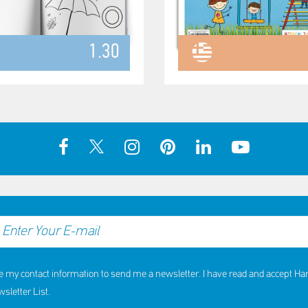
1.30
e my contact information to send me a newsletter. I have read and accept H
letter List.