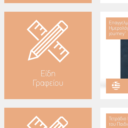
Επαγγελμ
Ημερολόγ
journey"
Είδη
Γραφείου
Τετράδιο
του Παιδ