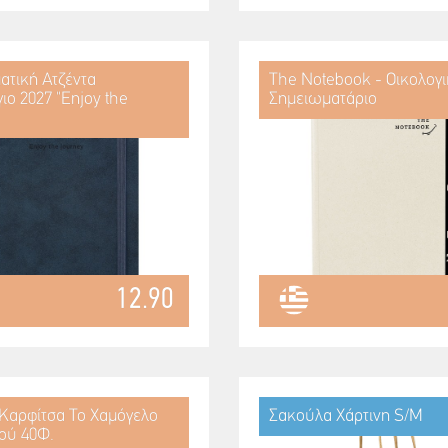
ατική Ατζέντα
The Notebook - Οικολογ
ιο 2027 "Enjoy the
Σημειωματάριο
12.90
 Καρφίτσα Το Χαμόγελο
Σακούλα Χάρτινη S/M
ιού 40Φ.