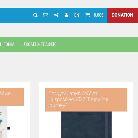
EN
0.00€
DONATION
ΚΗ ΓΩΝΙΑ
ΣΧΟΛΕΙΟ-ΓΡΑΦΕΙΟ
λόγιο
Επαγγελματική Ατζέντα
Ημερολόγιο 2027 "Enjoy the
journey"