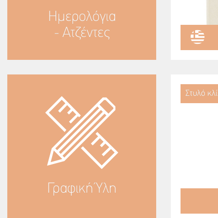
Ημερολόγια
- Ατζέντες
Στυλό κλ
Γραφική Ύλη