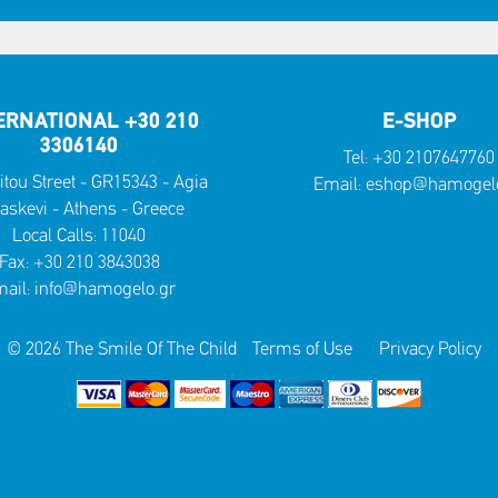
ERNATIONAL +30 210
E-SHOP
3306140
Tel:
+30 2107647760
itou Street - GR15343 - Agia
Email:
eshop@hamogelo
askevi - Athens - Greece
Local Calls:
11040
Fax: +30 210 3843038
ail:
info@hamogelo.gr
© 2026 The Smile Of The Child
Terms of Use
Privacy Policy