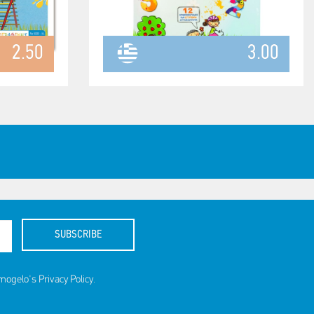
2.50
3.00
SUBSCRIBE
amogelo's
Privacy Policy
.