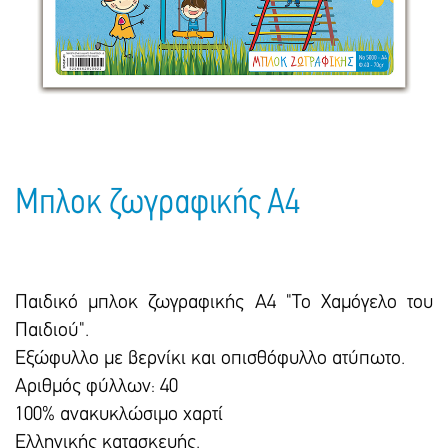
Πακέτα Δώρων
Σακούλες
Βιβλία
Ημερολόγια - Ατζέντες
Τσάντες - Ποδιές - Ομπρέλες
Παιδικό Πάρτι
Γραφική Ύλη
Παιδικά Είδη
Είδη Γραφείου
Τετράδια - Φάκελοι
Μπλοκ Ζωγραφικής
Μπλοκ ζωγραφικής Α4
Παιδικό μπλοκ ζωγραφικής Α4 "Το Χαμόγελο του
Παιδιού".
Εξώφυλλο με βερνίκι και οπισθόφυλλο ατύπωτο.
Αριθμός φύλλων: 40
100% ανακυκλώσιμο χαρτί
Ελληνικής κατασκευής.