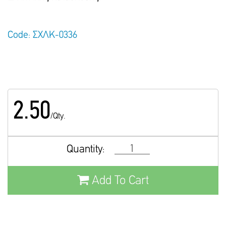
Code: ΣΧΛΚ-0336
2.50
/Qty.
Quantity:
Add To Cart