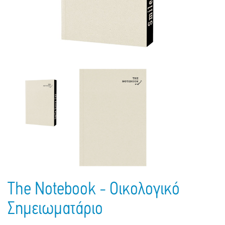
Πακέτα Δώρων
Σακούλες
Βιβλία
Ημερολόγια - Ατζέντες
Τσάντες - Ποδιές - Ομπρέλες
Παιδικό Πάρτι
Γραφική Ύλη
Παιδικά Είδη
Είδη Γραφείου
Τετράδια - Φάκελοι
Μπλοκ Ζωγραφικής
The Notebook - Οικολογικό
Σημειωματάριο