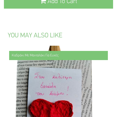
Add To Cart
YOU MAY ALSO LIKE
Καδράκι Με Μανταλάκι Για Ευχές