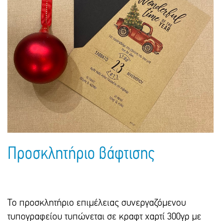
Πακέτα Δώρων
Σακούλες
Βιβλία
Ημερολόγια - Ατζέντες
Τσάντες - Ποδιές - Ομπρέλες
Παιδικό Πάρτι
Γραφική Ύλη
Παιδικά Είδη
Είδη Γραφείου
Τετράδια - Φάκελοι
Μπλοκ Ζωγραφικής
Προσκλητήριο βάφτισης
Το προσκλητήριο επιμέλειας συνεργαζόμενου
τυπογραφείου τυπώνεται σε κραφτ χαρτί 300γρ με