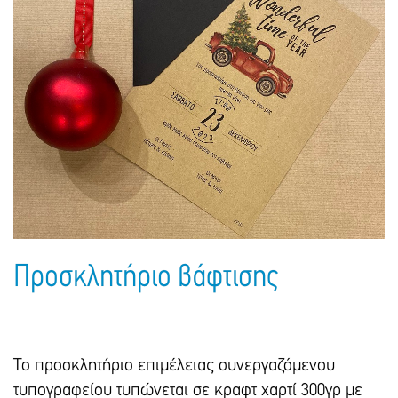
Πακέτα Δώρων
Σακούλες
Βιβλία
Ημερολόγια - Ατζέντες
Τσάντες - Ποδιές - Ομπρέλες
Παιδικό Πάρτι
Γραφική Ύλη
Παιδικά Είδη
Είδη Γραφείου
Τετράδια - Φάκελοι
Μπλοκ Ζωγραφικής
Προσκλητήριο βάφτισης
Το προσκλητήριο επιμέλειας συνεργαζόμενου
τυπογραφείου τυπώνεται σε κραφτ χαρτί 300γρ με