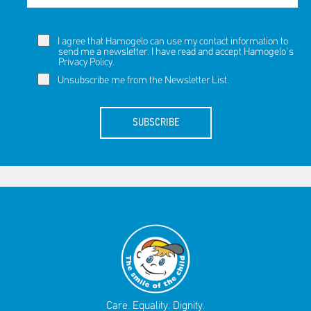
Πακέτα Δώρων
Σακούλες
Βιβλία
Ημερολόγια - Ατζέντες
Τσάντες - Ποδιές - Ομπρέλες
I agree that Hamogelo can use my contact information to
Παιδικό Πάρτι
Γραφική Ύλη
send me a newsletter. I have read and accept Hamogelo's
Privacy Policy
.
Παιδικά Είδη
Είδη Γραφείου
Unsubscribe me from the Newsletter List.
Τετράδια - Φάκελοι
Μπλοκ Ζωγραφικής
SUBSCRIBE
Care. Equality. Dignity.