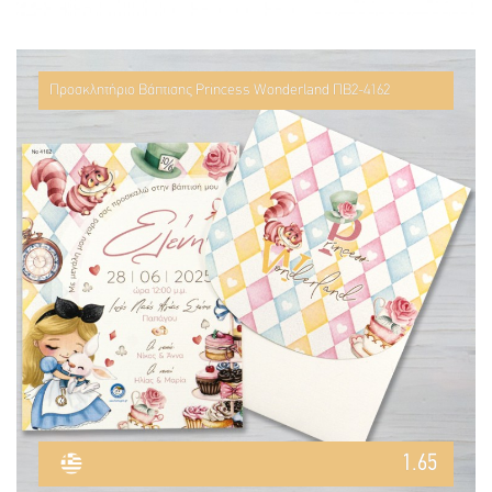
Προσκλητήριο Βάπτισης Princess Wonderland ΠΒ2-4162
1.65