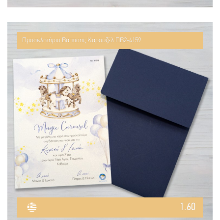
Προσκλητήριο Βάπτισης Καρουζέλ ΠΒ2-4159
1.60