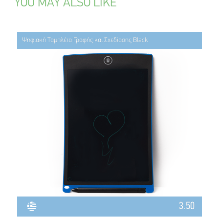
YOU MAY ALSO LIKE
Ψηφιακή Ταμπλέτα Γραφής και Σχεδίασης Black
3.50