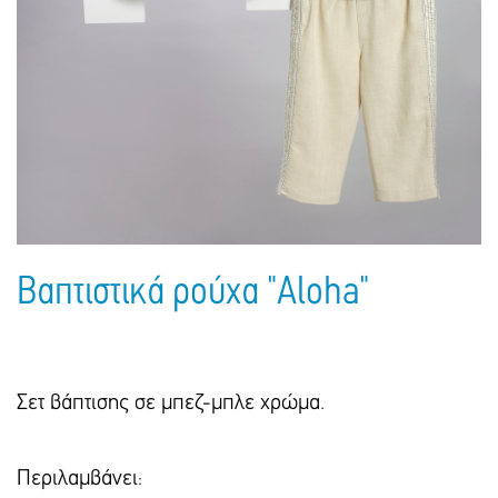
Πακέτα Δώρων
Σακούλες
Βιβλία
Ημερολόγια - Ατζέντες
Τσάντες - Ποδιές - Ομπρέλες
Παιδικό Πάρτι
Γραφική Ύλη
Παιδικά Είδη
Είδη Γραφείου
Τετράδια - Φάκελοι
Μπλοκ Ζωγραφικής
Βαπτιστικά ρούχα "Aloha"
Σετ βάπτισης σε μπεζ-μπλε χρώμα.
Περιλαμβάνει: