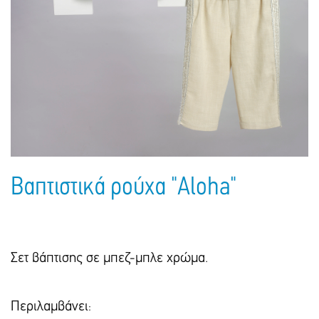
Πακέτα Δώρων
Σακούλες
Βιβλία
Ημερολόγια - Ατζέντες
Τσάντες - Ποδιές - Ομπρέλες
Παιδικό Πάρτι
Γραφική Ύλη
Παιδικά Είδη
Είδη Γραφείου
Τετράδια - Φάκελοι
Μπλοκ Ζωγραφικής
Βαπτιστικά ρούχα "Aloha"
Σετ βάπτισης σε μπεζ-μπλε χρώμα.
Περιλαμβάνει: