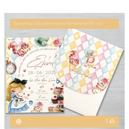
Προσκλητήριο Βάπτισης Princess Wonderland ΠΒ2-4162
1.65