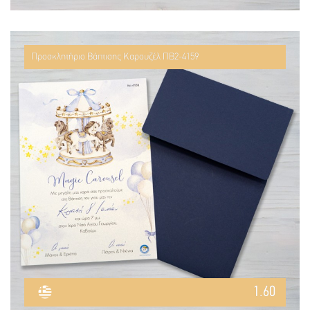
Προσκλητήριο Βάπτισης Καρουζέλ ΠΒ2-4159
1.60