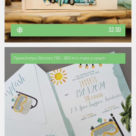
32.00
Προσκλητήριο Βάπτισης ΠΒ1- 3833 let's make a splash