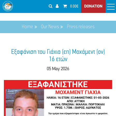
0.00€
DONATION
Home
Our News
Press releases
Εξαφάνιση του Γιάχια (επ) Μοχάμεντ (ον)
16 ετών
05 May 2026