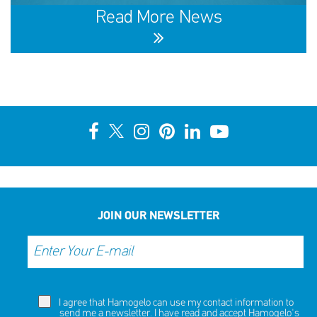
NOW
NOW
Read More News
10th Annual YouSmile Awards for Students
SHARE
REACT
NOW
NOW
JOIN OUR NEWSLETTER
I agree that Hamogelo can use my contact information to
send me a newsletter. I have read and accept Hamogelo's