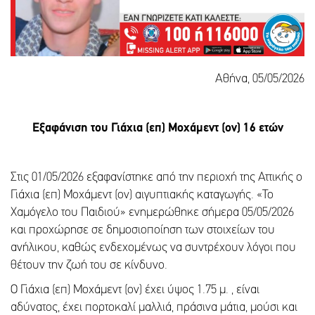
Αθήνα, 05/05/2026
Εξαφάνιση του Γιάχια (επ) Μοχάμεντ (ον) 16 ετών
Στις 01/05/2026 εξαφανίστηκε από την περιοχή της Αττικής ο
Γιάχια (επ) Μοχάμεντ (ον) αιγυπτιακής καταγωγής. «Το
Χαμόγελο του Παιδιού» ενημερώθηκε σήμερα 05/05/2026
και προχώρησε σε δημοσιοποίηση των στοιχείων του
ανήλικου, καθώς ενδεχομένως να συντρέχουν λόγοι που
θέτουν την ζωή του σε κίνδυνο.
Ο Γιάχια (επ) Μοχάμεντ (ον) έχει ύψος 1.75 μ. , είναι
αδύνατος, έχει πορτοκαλί μαλλιά, πράσινα μάτια, μούσι και