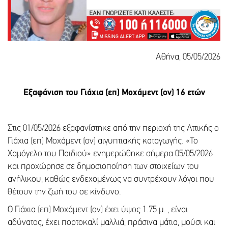
Αθήνα, 05/05/2026
Εξαφάνιση του Γιάχια (επ) Μοχάμεντ (ον) 16 ετών
Στις 01/05/2026 εξαφανίστηκε από την περιοχή της Αττικής ο
Γιάχια (επ) Μοχάμεντ (ον) αιγυπτιακής καταγωγής. «Το
Χαμόγελο του Παιδιού» ενημερώθηκε σήμερα 05/05/2026
και προχώρησε σε δημοσιοποίηση των στοιχείων του
ανήλικου, καθώς ενδεχομένως να συντρέχουν λόγοι που
θέτουν την ζωή του σε κίνδυνο.
Ο Γιάχια (επ) Μοχάμεντ (ον) έχει ύψος 1.75 μ. , είναι
αδύνατος, έχει πορτοκαλί μαλλιά, πράσινα μάτια, μούσι και