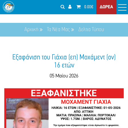
0.00€
ΔΩΡΕΑ
Αρχική
Τα Νέα Μας
Δελτια Τύπου
Εξαφάνιση του Γιάχια (επ) Μοχάμεντ (ον)
16 ετών
05 Μαίου 2026