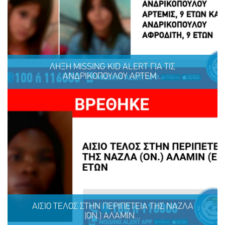
Ένα μεγάλο ευχαριστώ στη ΜΕΛΚΑΤ
ΛΗΞΗ MISSING KID ALERT ΓΙΑ ΤΙΣ
ΑΝΔΡΙΚΟΠΟΥΛΟΥ ΑΡΤΕΜ...
ΜΟΙΡΑΣΟΥ
ΔΡΑΣΕ
ΤΟ
ΤΩΡΑ
ΛΗΞΗ MISSING KID ALERT ΓΙΑ ΤΙΣ ΑΝΔΡΙΚΟΠΟΥΛΟΥ
ΑΡΤΕΜΙΣ, 9 ΕΤΩΝ ΚΑΙ ΑΝΔΡΙΚΟΠΟΥΛΟΥ ΑΦΡΟΔΙΤΗ, 9
ΕΤΩΝ
ΑΙΣΙΟ ΤΕΛΟΣ ΣΤΗΝ ΠΕΡΙΠΕΤΕΙΑ ΤΗΣ ΝΑΖΛΑ
(ΟΝ.) ΑΛΑΜΙΝ...