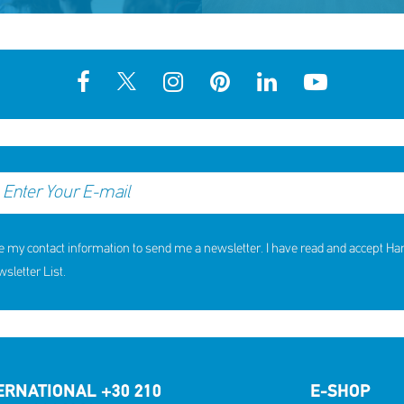
e my contact information to send me a newsletter. I have read and accept H
hildren received support in the
10th Annual YouSmile Awar
first half of 2026
Students
letter List.
SHARE
REACT
SHARE
REACT
NOW
NOW
NOW
NOW
ERNATIONAL +30 210
E-SHOP