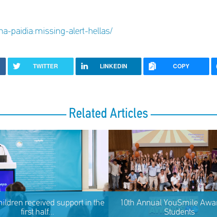
a-paidia:missing-alert-hellas/
TWITTER
LINKEDIN
COPY
Related Articles
hildren received support in the
10th Annual YouSmile Awar
first half...
Students