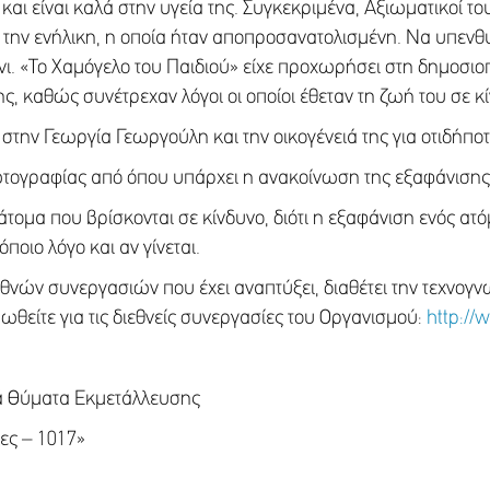
αι είναι καλά στην υγεία της. Συγκεκριμένα, Αξιωματικοί του
αν την ενήλικη, η οποία ήταν αποπροσανατολισμένη. Να υπ
νι. «Το Χαμόγελο του Παιδιού» είχε προχωρήσει στη δημοσιο
ης, καθώς συνέτρεχαν λόγοι οι οποίοι έθεταν τη ζωή του σε κ
στην Γεωργία Γεωργούλη και την οικογένειά της για οτιδήποτ
τογραφίας από όπου υπάρχει η ανακοίνωση της εξαφάνισης
τομα που βρίσκονται σε κίνδυνο, διότι η εξαφάνιση ενός α
ποιο λόγο και αν γίνεται.
εθνών συνεργασιών που έχει αναπτύξει, διαθέτει την τεχνογνω
θείτε για τις διεθνείς συνεργασίες του Οργανισμού:
http://
διά Θύματα Εκμετάλλευσης
ες – 1017»