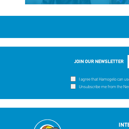
JOIN OUR NEWSLETTER
I agree that Hamogelo can us
60,291 c
Eva's story
Unsubscribe me from the News
SHARE
REACT
NOW
NOW
INT