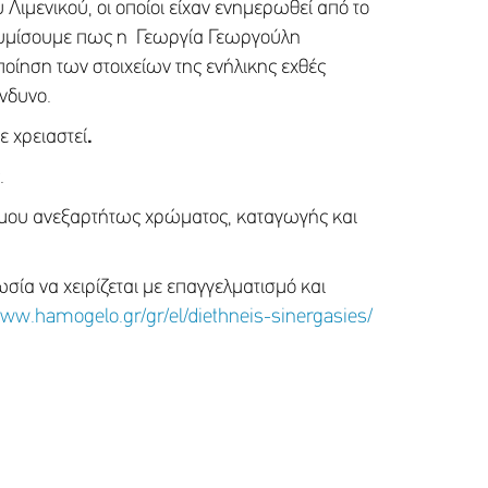
 Λιμενικού, οι οποίοι είχαν ενημερωθεί από το
ενθυμίσουμε πως η Γεωργία Γεωργούλη
ποίηση των στοιχείων της ενήλικης εχθές
ίνδυνο.
ε χρειαστεί
.
.
τόμου ανεξαρτήτως χρώματος, καταγωγής και
σία να χειρίζεται με επαγγελματισμό και
www.hamogelo.gr/gr/el/diethneis-sinergasies/