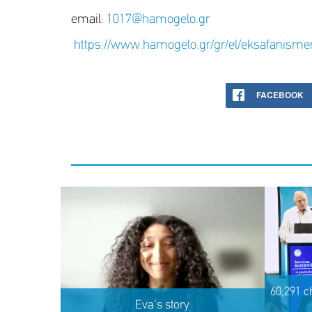
email:
1017@hamogelo.gr
https://www.hamogelo.gr/gr/el/eksafanismen
FACEBOOK
60,291 c
Eva's story