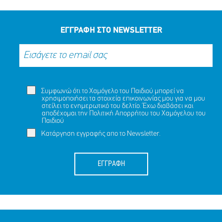
ΜΟΙΡΑΣΟΥ
ΔΡΑΣΕ
ΤΟ
ΤΩΡΑ
ΕΓΓΡΑΦΗ ΣΤΟ NEWSLETTER
Συμφωνώ ότι το Χαμόγελο του Παιδιού μπορεί να
χρησιμοποιήσει τα στοιχεία επικοινωνίας μου για να μου
στείλει το ενημερωτικό του δελτίο. Έχω διαβάσει και
αποδέχομαι την
Πολιτική Απορρήτου
του Χαμόγελου του
Παιδιού
Κατάργηση εγγραφής απο το Newsletter.
ΕΓΓΡΑΦΗ