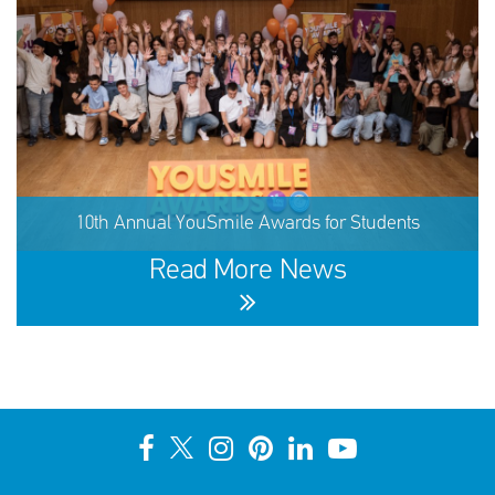
60,291 children received support in the first half of 2026
10th Annual YouSmile Awards for Students
SHARE
REACT
NOW
NOW
Read More News
10th Annual YouSmile Awards for Students