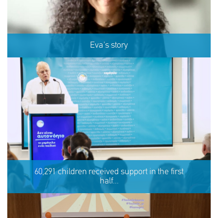
Eva's story
Eva's story
60,291 children received support in the first
half...
SHARE
REACT
NOW
NOW