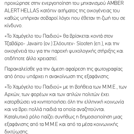
προχώρησε στην ενεργοποίηση του μηχανισμού AMBER
ALERT HELLAS κατόπιν αιτήματος της οικογένειας του
καθώς υπήρχαν σοβαροί λόγοι που έθεταν τη ζωή του σε
κίνδυνο.
«Το Χαμόγελο του Παιδιού» θα βρίσκεται κοντά στον
Τζαβάϊρο- Javairo (ον.) Σλόουτεν- Slooten (επ.), και την
οικογένειά του για την παροχή ψυχολογικής στήριξης και
οτιδήποτε άλλο χρειαστεί.
Παρακαλείσθε για την άμεση αφαίρεση της φωτογραφίας
από όπου υπάρχει η ανακοίνωση της εξαφάνισης.
«Το Χαμόγελο του Παιδιού» με τη βοήθεια των Μ.Μ.Ε., των
Αρχών, των φορέων και των απλών πολιτών έχει
κατορθώσει να κινητοποιήσει όλη την ελληνική κοινωνία
και να βρει πολλά παιδιά τα οποία αναζητούνται.
Καταλυτικό ρόλο παίζει συνήθως η δημοσιοποίηση μιας
εξαφάνισης από τα Μ.Μ.Ε και από τα μέσα κοινωνικής
δικτύωσης.