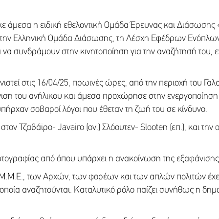
ηκε άμεσα η ειδική εθελοντική Ομάδα Έρευνας και Διάσωσης
 την Ελληνική Ομάδα Διάσωσης, τη Λέσχη Εφέδρων Ενόπλω
 να συνδράμουν στην κινητοποίηση για την αναζήτησή του, ε
στεί στις 16/04/25, πρωινές ώρες, από την περιοχή του Γαλ
νιση του ανήλικου και άμεσα προχώρησε στην ενεργοποίη
υπήρχαν σοβαροί λόγοι που έθεταν τη ζωή του σε κίνδυνο.
τον Τζαβάϊρο- Javairo (ον.) Σλόουτεν- Slooten (επ.), και την
τογραφίας από όπου υπάρχει η ανακοίνωση της εξαφάνισης
 Μ.Μ.Ε., των Αρχών, των φορέων και των απλών πολιτών έχει
α οποία αναζητούνται. Καταλυτικό ρόλο παίζει συνήθως η δη