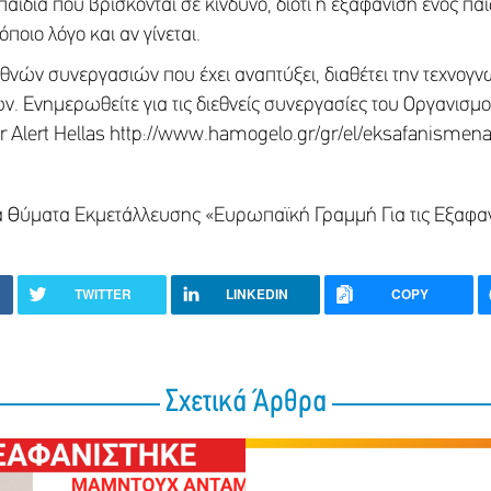
αιδιά που βρίσκονται σε κίνδυνο, διότι η εξαφάνιση ενός π
ποιο λόγο και αν γίνεται.
εθνών συνεργασιών που έχει αναπτύξει, διαθέτει την τεχνογνω
. Ενημερωθείτε για τις διεθνείς συνεργασίες του Οργανισμο
 Alert Hellas http://www.hamogelo.gr/gr/el/eksafanismena-
ιδιά Θύματα Εκμετάλλευσης «Ευρωπαϊκή Γραμμή Για τις Εξαφα
TWITTER
LINKEDIN
COPY
Σχετικά Άρθρα