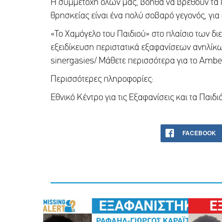
Η συμμετοχή όλων μας, βοηθά να βρεθούν τα π
θρησκείας είναι ένα πολύ σοβαρό γεγονός, για ό
«Το Χαμόγελο του Παιδιού» στο πλαίσιο των δι
εξειδίκευση περιστατικά εξαφανίσεων ανηλίκων
sinergasies/ Μάθετε περισσότερα για το Amber
Περισσότερες πληροφορίες:
Εθνικό Κέντρο για τις Εξαφανίσεις και τα Πα
FACEBOOK