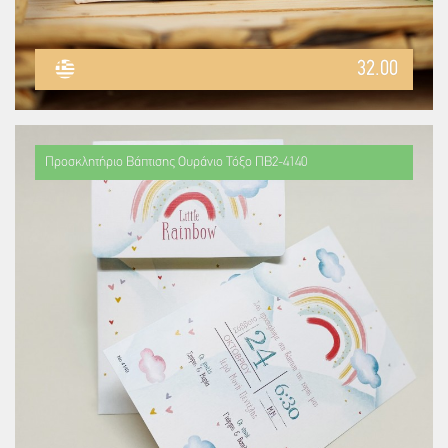
32.00
Προσκλητήριο Βάπτισης Ουράνιο Τόξο ΠΒ2-4140