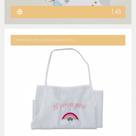
1.65
Ποδιά Βάπτισης σχέδιο Ουράνιο Τόξο