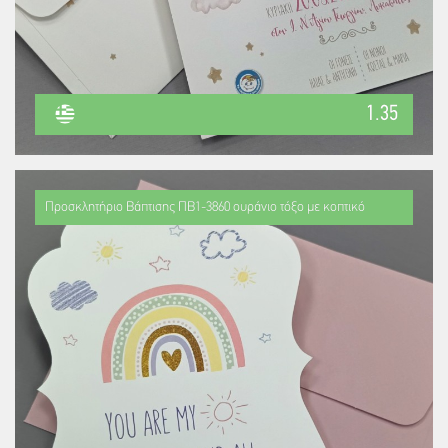
Πακέτα Δώρων
Σακούλες
Βιβλία
Ημερολόγια - Ατζέντες
Τσάντες - Ποδιές - Ομπρέλες
Παιδικό Πάρτι
Γραφική Ύλη
Παιδικά Είδη
Είδη Γραφείου
1.35
Τετράδια - Φάκελοι
Μπλοκ Ζωγραφικής
Προσκλητήριο Βάπτισης ΠΒ1-3860 ουράνιο τόξο με κοπτικό