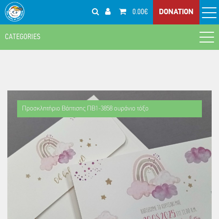
0.00€
DONATION
CATEGORIES
Βάπτιση
Είδη βάπτισης
Γάμος
Μπομπονιέρες Βάπτισης με Εκτύπωση
Μπομπονιέρες Γάμου με Εκτύπωση
ΧΕΙΡΟΠΟΙΗΤΑ ΕΙΔΗ
Προσκλητήριο Βάπτισης ΠΒ1-3858 ουράνιο τόξο
Μπομπονιέρες Βάπτισης
Είδη Γάμου
Χειροποίητα Αξεσουάρ
Δώρα
Προσκλητήρια Βάπτισης
Μπομπονιέρες Γάμου
Χειροποίητο Κόσμημα
Βρεφικό Δώρο
SMILE BAZAAR
Προσκλητήρια Γάμου
Δείτε κι αυτά...
Αξεσουάρ
Δώρα για τη μαμά & τον μπαμπά
Είδη Σερβιρίσματος - Οικιακά Είδη
ΕΠΟΧΙΑΚΑ
Δώρα για τον/την δάσκαλο/α
Μπρελόκ
Χριστουγεννιάτικα Γούρια - Στολίδια
Παιδική Γωνιά
Ηλεκτρονικές Ευχετήριες Κάρτες
Βραχιολάκια Δράσεων
Χριστουγεννιάτικες Κάρτες
Παιχνίδια
Σχολείο-Γραφείο