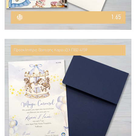
1.65
Προσκλητήριο Βάπτισης Καρουζέλ ΠΒ2-4159