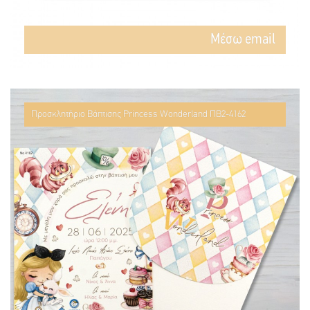
Mέσω email
Προσκλητήριο Βάπτισης Princess Wonderland ΠΒ2-4162