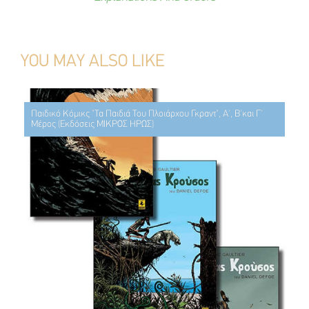
YOU MAY ALSO LIKE
Παιδικό Κόμικς "Τα Παιδιά Του Πλοιάρχου Γκραντ", Α', Β'και Γ'
Μέρος (Εκδόσεις ΜΙΚΡΟΣ ΗΡΩΣ)