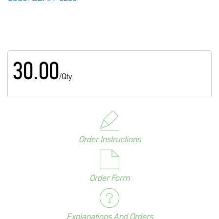
30.00
/Qty.
Order Instructions
Order Form
Explanations And Orders