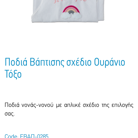
Πακέτα Δώρων
Σακούλες
Βιβλία
Ημερολόγια - Ατζέντες
Τσάντες - Ποδιές - Ομπρέλες
Παιδικό Πάρτι
Γραφική Ύλη
Παιδικά Είδη
Είδη Γραφείου
Τετράδια - Φάκελοι
Μπλοκ Ζωγραφικής
Ποδιά Βάπτισης σχέδιο Ουράνιο
Τόξο
Ποδιά νονάς-νονού με απλικέ σχέδιο της επιλογής
σας.
Code: ΕΒΑΠ-0285