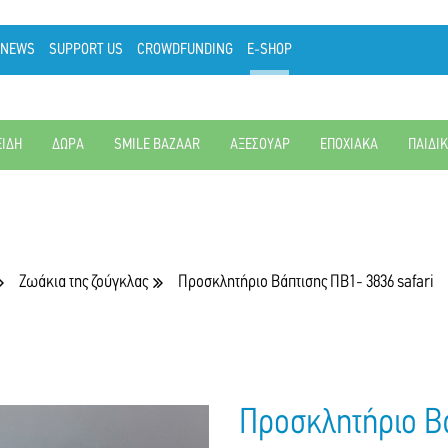
NEWS
SUPPORT US
CROWDFUNDING
E-SHOP
ΕΙΔΗ
ΔΩΡΑ
SMILE BAZAAR
ΑΞΕΣΟΥΑΡ
ΕΠΟΧΙΑΚΑ
ΠΑΙΔΙ
Ζωάκια της ζούγκλας
Προσκλητήριο Βάπτισης ΠΒ1- 3836 safari
Προσκλητήριο Βά