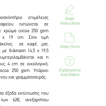
κλητήριο επιμέλειας
Order
Instructions
ραφείου τυπώνεται σε
 σε χρώμα cocoa 250 gsm
4 x 19 cm. Στην τιμή
φάκελος σε καφέ, ματ,
Order Form
 με διάσταση 14,5 x 19,5
υμπεριλαμβάνεται και η
υς 4 cm σε οικολογικό,
Explanations
cocoa 250 gsm. Υπάρxει
And Orders
ένου και γραμματοσειράς.
 τα έξοδα εκτύπωσης που
των 62€, ανεξαρτήτου