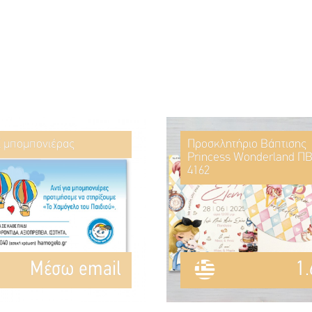
ί μπομπονιέρας
Προσκλητήριο Βάπτισης
Princess Wonderland ΠΒ
4162
Mέσω email
1.