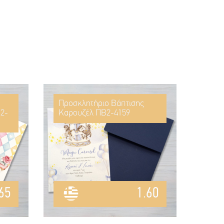
Προσκλητήριο Βάπτισης
2-
Καρουζέλ ΠΒ2-4159
65
1.60