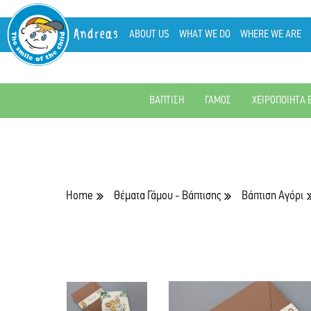
Andreas
ABOUT US
WHAT WE DO
WHERE WE ARE
ΒΑΠΤΙΣΗ
ΓΑΜΟΣ
ΧΕΙΡΟΠΟΙΗΤΑ 
Home
Θέματα Γάμου - Βάπτισης
Βάπτιση Αγόρι