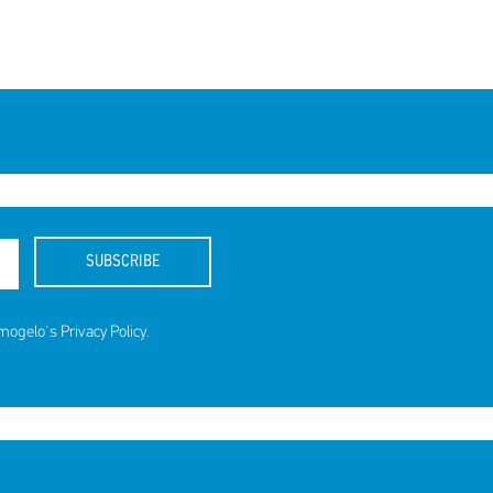
SUBSCRIBE
amogelo's
Privacy Policy
.