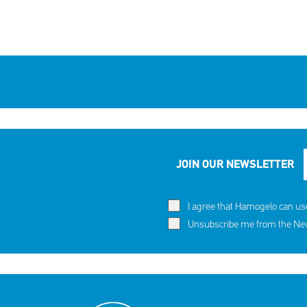
JOIN OUR NEWSLETTER
I agree that Hamogelo can us
Unsubscribe me from the News