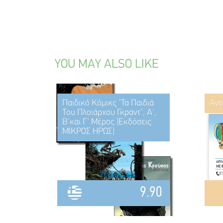
YOU MAY ALSO LIKE
Παιδικό Κόμικς "Τα Παιδιά
Αντ
Του Πλοιάρχου Γκραντ", Α',
Β'και Γ' Μέρος (Εκδόσεις
ΜΙΚΡΟΣ ΗΡΩΣ)
9.90