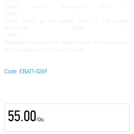
Εκρού πετσέτα διαστάσεων 0,50m x
0,30m.
Εκρού σεντόνι με μια μεγάλη φάσα σε λαδί χρώμα,
διαστάσεων 1,40m x
1,00m.
Βαμβακερά εσώρουχα σε εκρού χρώμα, που αποτελούνται
από σκουφάκι, φανελάκι και μποξεράκι
Code: ΕΒΑΠ-0269
55.00
/Qty.