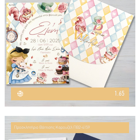
1.65
Προσκλητήριο Βάπτισης Καρουζέλ ΠΒ2-4159