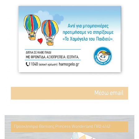
Mέσω email
Προσκλητήριο Βάπτισης Princess Wonderland ΠΒ2-4162