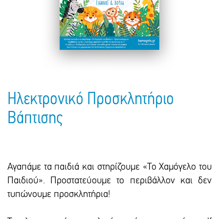
Πακέτα Δώρων
Σακούλες
Βιβλία
Ημερολόγια - Ατζέντες
Τσάντες - Ποδιές - Ομπρέλες
Παιδικό Πάρτι
Γραφική Ύλη
Παιδικά Είδη
Είδη Γραφείου
Τετράδια - Φάκελοι
Μπλοκ Ζωγραφικής
Ηλεκτρονικό Προσκλητήριο
Βάπτισης
Αγαπάμε τα παιδιά και στηρίζουμε «Το Χαμόγελο του
Παιδιού». Προστατεύουμε το περιβάλλον και δεν
τυπώνουμε προσκλητήρια!