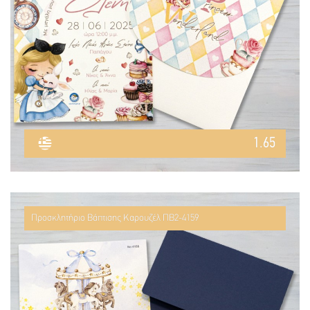
1.65
Προσκλητήριο Βάπτισης Καρουζέλ ΠΒ2-4159