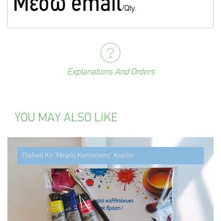
Mέσω email
/Qty.
Explanations And Orders
YOU MAY ALSO LIKE
Παιδικό Κιτ "Μικρός Καλλιτέχνης" Κορίτσι