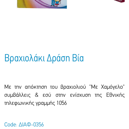
Πακέτα Δώρων
Σακούλες
Βιβλία
Ημερολόγια - Ατζέντες
Τσάντες - Ποδιές - Ομπρέλες
Παιδικό Πάρτι
Γραφική Ύλη
Παιδικά Είδη
Είδη Γραφείου
Τετράδια - Φάκελοι
Μπλοκ Ζωγραφικής
Βραχιολάκι Δράση Βία
Με την απόκτηση του βραχιολιού "Με Χαμόγελο"
συμβάλλεις & εσύ στην ενίσχυση της Εθνικής
τηλεφωνικής γραμμής 1056
Code: ΔΙΑΦ-0356