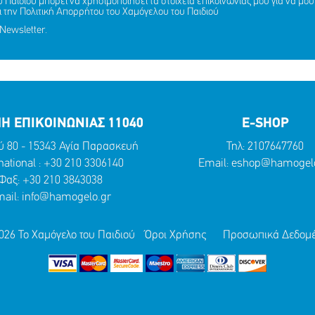
Παιδιού μπορεί να χρησιμοποιήσει τα στοιχεία επικοινωνίας μου για να μου 
ι την
Πολιτική Απορρήτου
του Χαμόγελου του Παιδιού
Newsletter.
Η ΕΠΙΚΟΙΝΩΝΙΑΣ 11040
E-SHOP
ύ 80 - 15343 Αγία Παρασκευή
Τηλ:
2107647760
national :
+30 210 3306140
Email:
eshop@hamogelo
Φαξ: +30 210 3843038
ail:
info@hamogelo.gr
026 Το Χαμόγελο του Παιδιού
Όροι Χρήσης
Προσωπικά Δεδομ