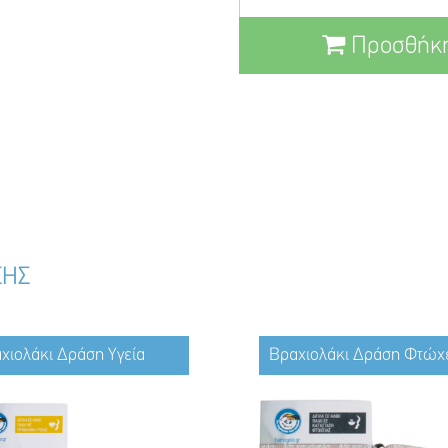
Προσθήκη
ΣΗΣ
χιολάκι Δράση Υγεία
Βραχιολάκι Δράση Φτώχ