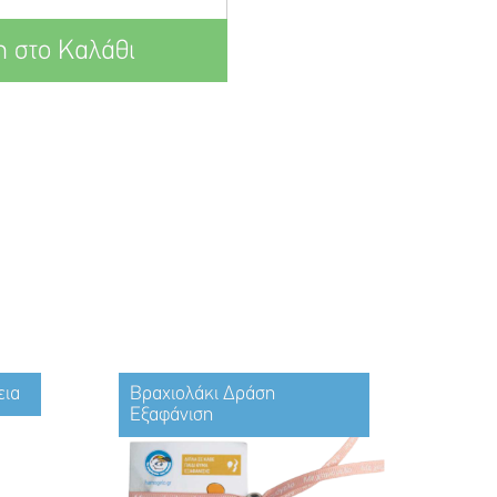
 στο Καλάθι
εια
Βραχιολάκι Δράση
Εξαφάνιση