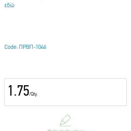
εδώ
Code: ΠΡΒΠ-1046
1.75
/Qty.