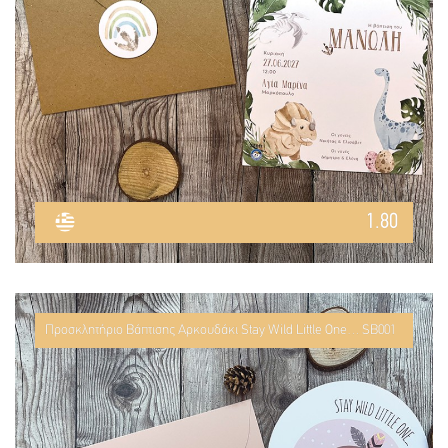
1.80
Προσκλητήριο Βάπτισης Αρκουδάκι Stay Wild Little One… SB001