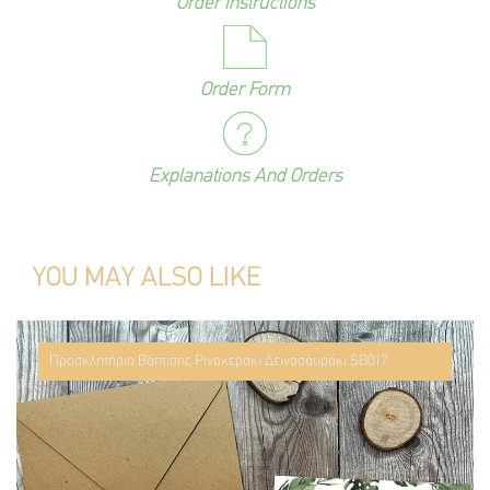
Order Instructions
Order Form
Explanations And Orders
YOU MAY ALSO LIKE
Προσκλητήριο Βάπτισης Ρινοκεράκι Δεινοσαυράκι SB017