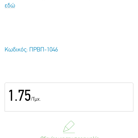
εδώ
Κωδικός: ΠΡΒΠ-1046
1.75
/Τμχ.