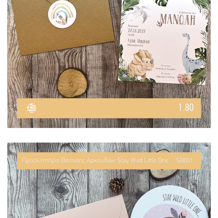
1.80
Προσκλητήριο Βάπτισης Αρκουδάκι Stay Wild Little One… SB001