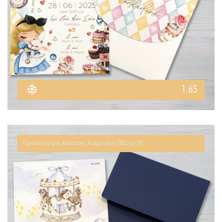
1.65
Προσκλητήριο Βάπτισης Καρουζέλ ΠΒ2-4159