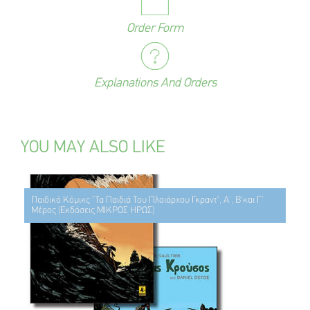
Order Form
Explanations And Orders
YOU MAY ALSO LIKE
Παιδικό Κόμικς "Τα Παιδιά Του Πλοιάρχου Γκραντ", Α', Β'και Γ'
Μέρος (Εκδόσεις ΜΙΚΡΟΣ ΗΡΩΣ)