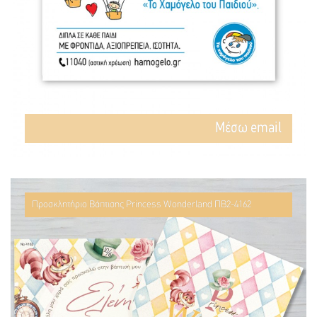
Mέσω email
Προσκλητήριο Βάπτισης Princess Wonderland ΠΒ2-4162