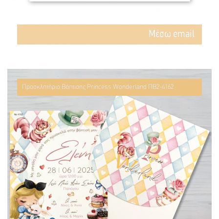
Mέσω email
Προσκλητήριο Βάπτισης Princess Wonderland ΠΒ2-4162