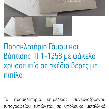
Πακέτα Δώρων
Σακούλες
Βιβλία
Ημερολόγια - Ατζέντες
Τσάντες - Ποδιές - Ομπρέλες
Παιδικό Πάρτι
Γραφική Ύλη
Παιδικά Είδη
Είδη Γραφείου
Τετράδια - Φάκελοι
Μπλοκ Ζωγραφικής
Προσκλητήριο Γάμου και
βάπτισης ΠΓ1-1258 με φάκελο
χρυσοτυπία σε σχέδιο βέρες με
πιπίλα
Το προσκλητήριο επιμέλειας συνεργαζόμενου
τυπογραφείου τυπώνεται σε υπόλευκο μεταλλικό