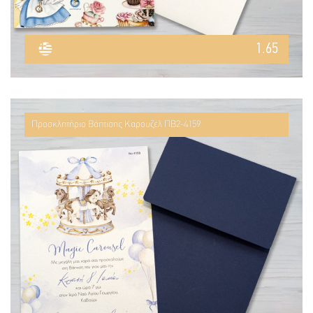
1.65
Προσκλητήριο Βάπτισης Καρουζέλ ΠΒ2-4159