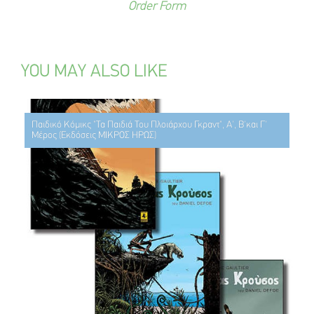
Order Form
YOU MAY ALSO LIKE
Παιδικό Κόμικς "Τα Παιδιά Του Πλοιάρχου Γκραντ", Α', Β'και Γ'
Μέρος (Εκδόσεις ΜΙΚΡΟΣ ΗΡΩΣ)