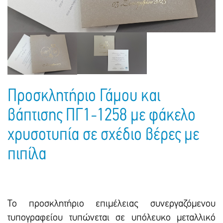
Πακέτα Δώρων
Σακούλες
Βιβλία
Ημερολόγια - Ατζέντες
Τσάντες - Ποδιές - Ομπρέλες
Παιδικό Πάρτι
Γραφική Ύλη
Παιδικά Είδη
Είδη Γραφείου
Τετράδια - Φάκελοι
Μπλοκ Ζωγραφικής
Προσκλητήριο Γάμου και
βάπτισης ΠΓ1-1258 με φάκελο
χρυσοτυπία σε σχέδιο βέρες με
πιπίλα
Το προσκλητήριο επιμέλειας συνεργαζόμενου
τυπογραφείου τυπώνεται σε υπόλευκο μεταλλικό