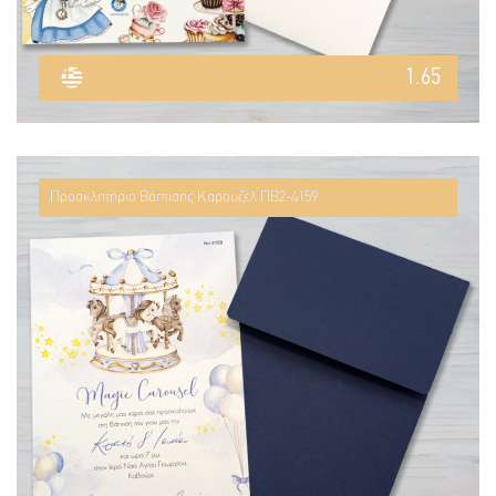
1.65
Προσκλητήριο Βάπτισης Καρουζέλ ΠΒ2-4159