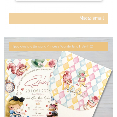
Mέσω email
Προσκλητήριο Βάπτισης Princess Wonderland ΠΒ2-4162