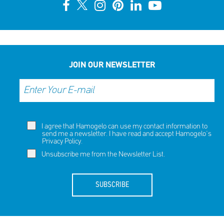
JOIN OUR NEWSLETTER
I agree that Hamogelo can use my contact information to
send me a newsletter. I have read and accept Hamogelo's
Privacy Policy
.
Unsubscribe me from the Newsletter List.
SUBSCRIBE