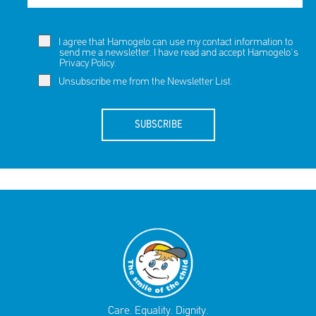
Πακέτα Δώρων
Σακούλες
Βιβλία
Ημερολόγια - Ατζέντες
Τσάντες - Ποδιές - Ομπρέλες
I agree that Hamogelo can use my contact information to
Παιδικό Πάρτι
Γραφική Ύλη
send me a newsletter. I have read and accept Hamogelo's
Privacy Policy
.
Παιδικά Είδη
Είδη Γραφείου
Unsubscribe me from the Newsletter List.
Τετράδια - Φάκελοι
Μπλοκ Ζωγραφικής
SUBSCRIBE
Care. Equality. Dignity.