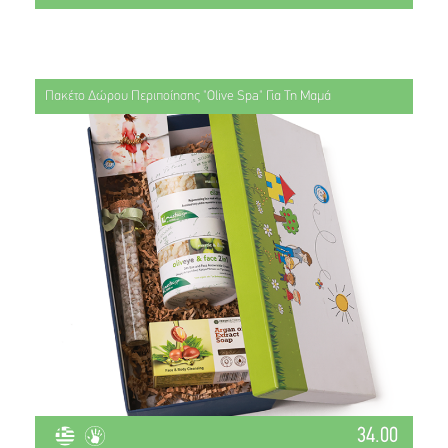
Πακέτο Δώρου Περιποίησης "Olive Spa" Για Τη Μαμά
34.00