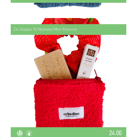
Σετ Δώρου Το Νεσεσέρ Μου! Κόκκινο
24.00