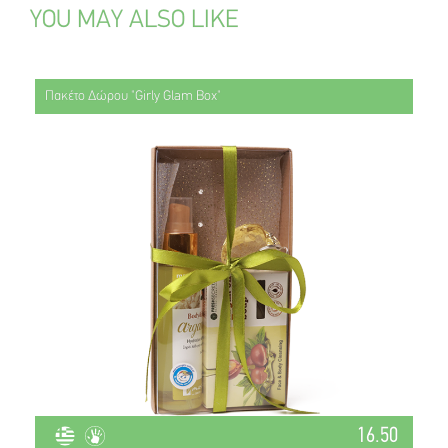
YOU MAY ALSO LIKE
Πακέτο Δώρου "Girly Glam Box"
16.50