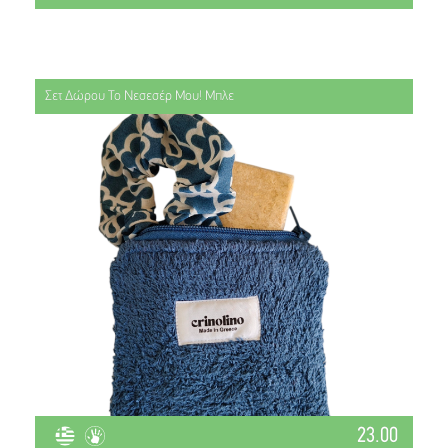
Σετ Δώρου Το Νεσεσέρ Μου! Μπλε
23.00