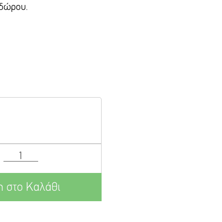
 δώρου.
 στο Καλάθι