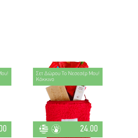
Μου!
Σετ Δώρου Το Νεσεσέρ Μου!
Κόκκινο
00
24.00