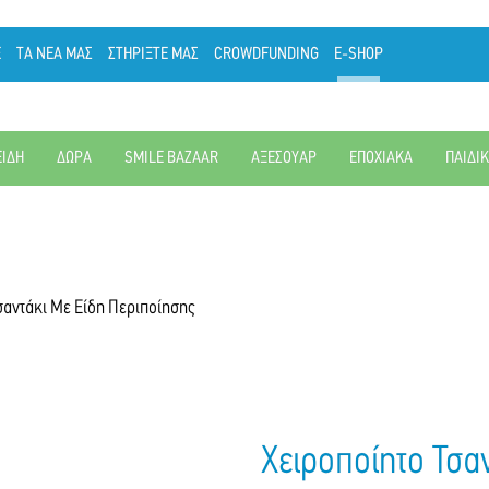
Ε
ΤΑ ΝΕΑ ΜΑΣ
ΣΤΗΡΙΞΤΕ ΜΑΣ
CROWDFUNDING
E-SHOP
ΕΙΔΗ
ΔΩΡΑ
SMILE BAZAAR
ΑΞΕΣΟΥΑΡ
ΕΠΟΧΙΑΚΑ
ΠΑΙΔΙ
σαντάκι Με Είδη Περιποίησης
Χειροποίητο Τσα