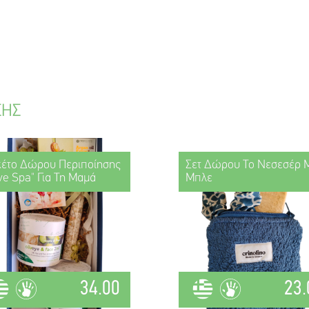
ΣΗΣ
έτο Δώρου Περιποίησης
Σετ Δώρου Το Νεσεσέρ 
ive Spa" Για Τη Μαμά
Μπλε
34.00
23.