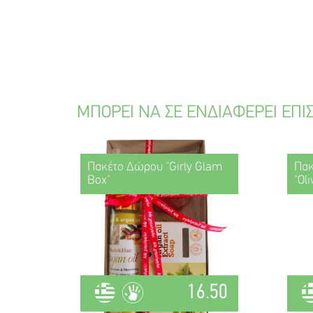
ΜΠΟΡΕΙ ΝΑ ΣΕ ΕΝΔΙΑΦΕΡΕΙ ΕΠΙ
Πακέτο Δώρου "Girly Glam
Πακ
Box"
"Ol
16.50