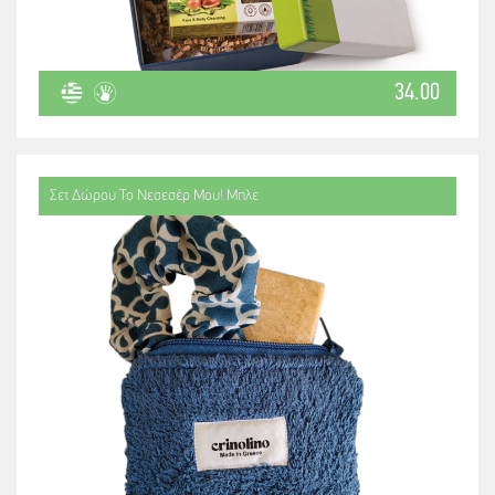
34.00
Σετ Δώρου Το Νεσεσέρ Μου! Μπλε