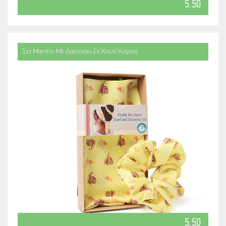
5.50
Σετ Μαντήλι Με Λαστιχάκι Σε Κουτί Κίτρινο
5.50