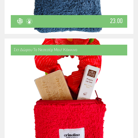
23.00
Σετ Δώρου Το Νεσεσέρ Μου! Κόκκινο