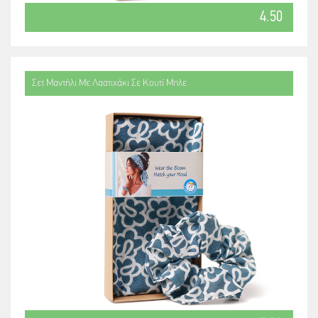
4.50
Σετ Μαντήλι Με Λαστιχάκι Σε Κουτί Μπλε