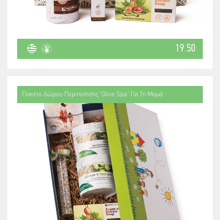
19.50
Πακέτο Δώρου Περιποίησης "Olive Spa" Για Τη Μαμά