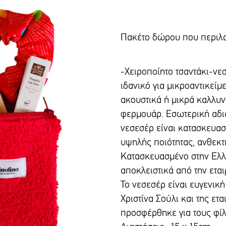
Πακέτο δώρου που περιλα
-Χειροποίητο τσαντάκι-νε
ιδανικό για μικροαντικείμ
ακουστικά ή μικρά καλλυντ
φερμουάρ. Εσωτερική αδι
νεσεσέρ είναι κατασκευα
υψηλής ποιότητας, ανθεκτ
Κατασκευασμένο στην Ελλ
αποκλειστικά από την εταιρ
To νεσεσέρ είναι ευγενική
Χριστίνα Σούλι και της εται
προσφέρθηκε για τους φίλ