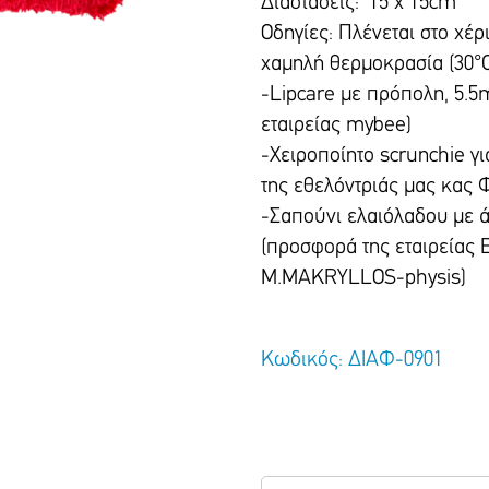
Διαστάσεις: 15 x 15cm
Οδηγίες: Πλένεται στο χέρ
χαμηλή θερμοκρασία (30°
-Lipcare με πρόπολη, 5.5
εταιρείας mybee)
-Χειροποίητο scrunchie γι
της εθελόντριάς μας κας
-Σαπούνι ελαιόλαδου με 
(προσφορά της εταιρεία
M.MAKRYLLOS-physis)
Κωδικός: ΔΙΑΦ-0901