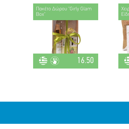
Πακέτο Δώρου "Girly Glam
Χει
Box"
Είδ
16.50