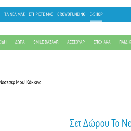
Ε
ΤΑ ΝΕΑ ΜΑΣ
ΣΤΗΡΙΞΤΕ ΜΑΣ
CROWDFUNDING
E-SHOP
ΕΙΔΗ
ΔΩΡΑ
SMILE BAZAAR
ΑΞΕΣΟΥΑΡ
ΕΠΟΧΙΑΚΑ
ΠΑΙΔΙ
 Νεσεσέρ Μου! Κόκκινο
Σετ Δώρου Το Ν