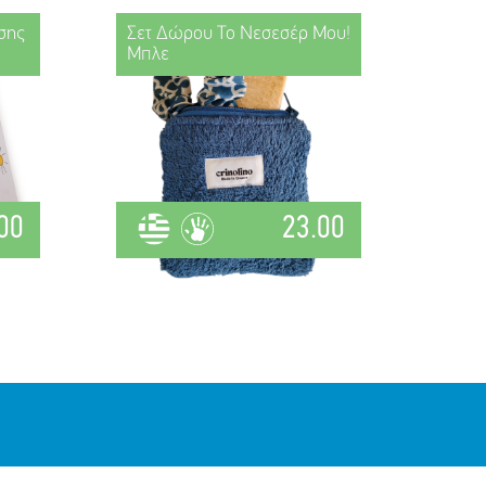
σης
Σετ Δώρου Το Νεσεσέρ Μου!
Μπλε
00
23.00