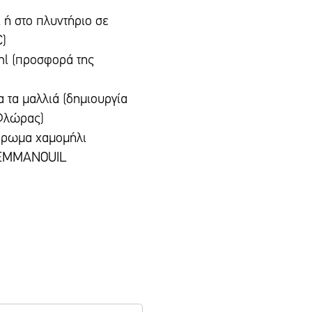
ι ή στο πλυντήριο σε
C)
ml (προσφορά της
α τα μαλλιά (δημιουργία
 Φλώρας)
άρωμα χαμομήλι
ς EMMANOUIL