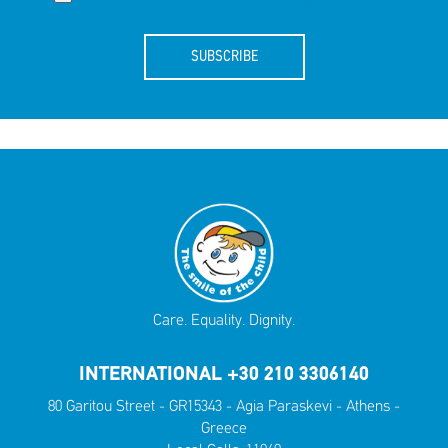
SUBSCRIBE
Care. Equality. Dignity.
INTERNATIONAL +30 210 3306140
80 Garitou Street - GR15343 - Agia Paraskevi - Athens -
Greece