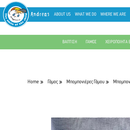
Andreas
ABOUT US
WHAT WE DO
WHERE WE ARE
ΒΑΠΤΙΣΗ
ΓΑΜΟΣ
ΧΕΙΡΟΠΟΙΗΤΑ 
Home
Γάμος
Μπομπονιέρες Γάμου
Μπομπονι