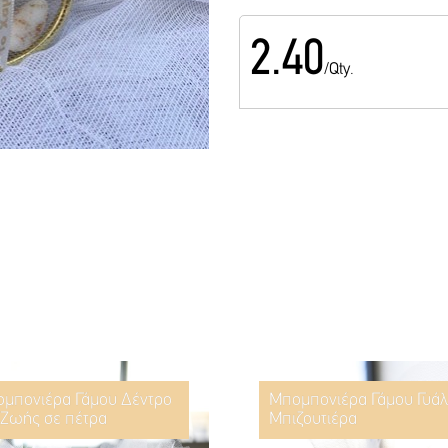
2.40
/Qty.
μπονιέρα Γάμου Δέντρο
Μπομπονιέρα Γάμου Γυάλ
 Ζωής σε πέτρα
Μπιζουτιέρα