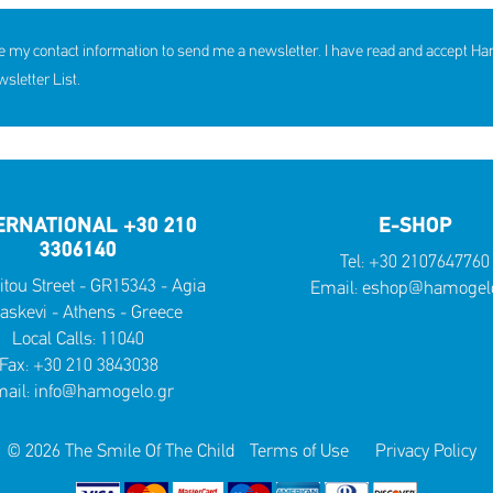
e my contact information to send me a newsletter. I have read and accept H
letter List.
ERNATIONAL +30 210
E-SHOP
3306140
Tel:
+30 2107647760
itou Street - GR15343 - Agia
Email:
eshop@hamogelo
askevi - Athens - Greece
Local Calls:
11040
Fax: +30 210 3843038
ail:
info@hamogelo.gr
© 2026 The Smile Of The Child
Terms of Use
Privacy Policy