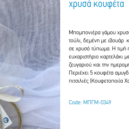
χρυσά κουφέτα
Mπομπονιέρα γάμου χρυσό
τούλι, δεμένη με ιβουάρ 
σε χρυσό τύπωμα. Η τιμή 
ευχαριστήριο καρτελάκι με
ζευγαριού και την ημερομη
Περιέχει 5 κουφέτα αμυγ
πιτσιλιές (Κουφετοποιία Χ
Code: ΜΠΓΜ-0349