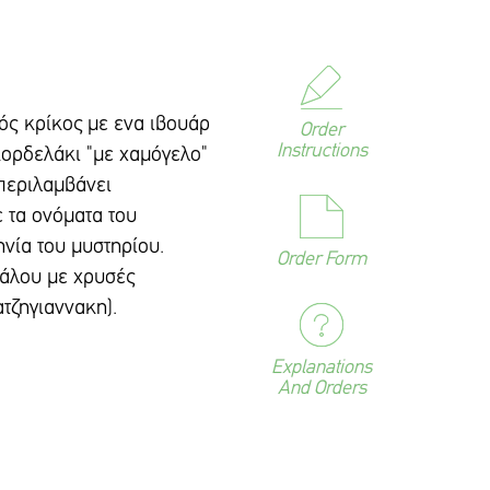
ς κρίκος με ενα ιβουάρ
Order
Instructions
κορδελάκι "με χαμόγελο"
περιλαμβάνει
 τα ονόματα του
νία του μυστηρίου.
Order Form
δάλου με χρυσές
ατζηγιαννακη).
Explanations
And Orders