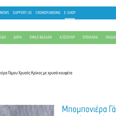
NEWS
SUPPORT US
CROWDFUNDING
E-SHOP
ΕΙΔΗ
ΔΩΡΑ
SMILE BAZAAR
ΑΞΕΣΟΥΑΡ
ΕΠΟΧΙΑΚΑ
ΠΑΙΔΙ
έρα Γάμου Χρυσός Κρίκος με χρυσά κουφέτα
Μπομπονιέρα Γά