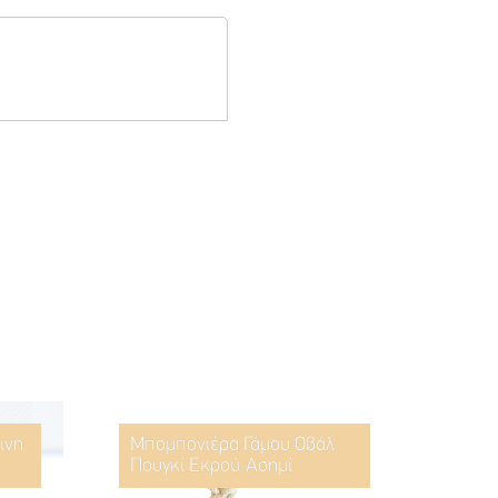
ινη
Μπομπονιέρα Γάμου Οβάλ
Πουγκί Εκρού Ασημί