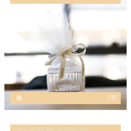
2.95
Μπομπονιέρα Γάμου Οβάλ Πουγκί Εκρού Ασημί