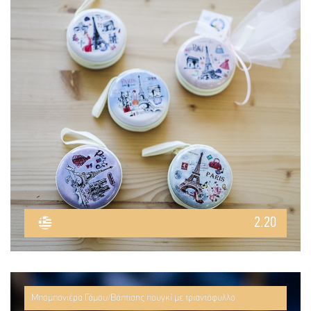
2.20
Μπομπονιέρα Γάμου/Βάπτισης πουγκί με τριαντάφυλλο