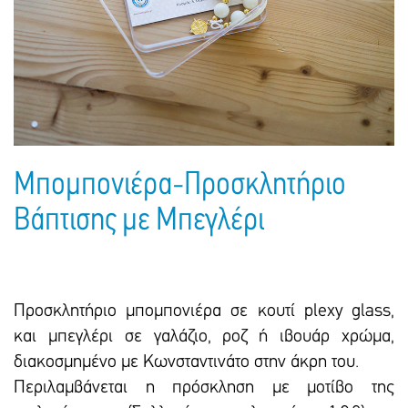
Πακέτα Δώρων
Σακούλες
Βιβλία
Ημερολόγια - Ατζέντες
Τσάντες - Ποδιές - Ομπρέλες
Παιδικό Πάρτι
Γραφική Ύλη
Παιδικά Είδη
Είδη Γραφείου
Τετράδια - Φάκελοι
Μπλοκ Ζωγραφικής
Μπομπονιέρα-Προσκλητήριο
Βάπτισης με Μπεγλέρι
Προσκλητήριο μπομπονιέρα σε κουτί plexy glass,
και μπεγλέρι σε γαλάζιο, ροζ ή ιβουάρ χρώμα,
διακοσμημένο με Κωνσταντινάτο στην άκρη του.
Περιλαμβάνεται η πρόσκληση με μοτίβο της