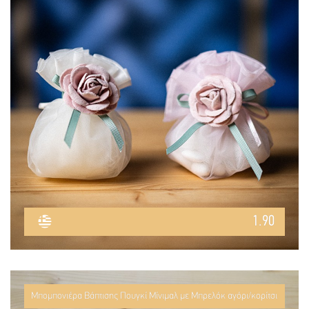
1.90
Μπομπονιέρα Βάπτισης Πουγκί Μίνιμαλ με Μπρελόκ αγόρι/κορίτσι