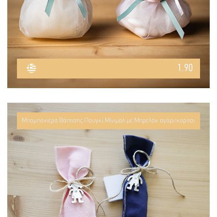
1.90
Μπομπονιέρα Βάπτισης Πουγκί Μίνιμαλ με Μπρελόκ αγόρι/κορίτσι