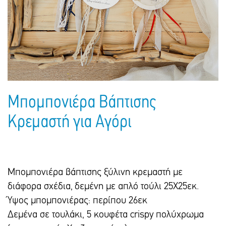
Πακέτα Δώρων
Σακούλες
Βιβλία
Ημερολόγια - Ατζέντες
Τσάντες - Ποδιές - Ομπρέλες
Παιδικό Πάρτι
Γραφική Ύλη
Παιδικά Είδη
Είδη Γραφείου
Τετράδια - Φάκελοι
Μπλοκ Ζωγραφικής
Μπομπονιέρα Βάπτισης
Κρεμαστή για Αγόρι
Μπομπονιέρα βάπτισης ξύλινη κρεμαστή με
διάφορα σχέδια, δεμένη με απλό τούλι 25Χ25εκ.
Ύψος μπομπονιέρας: περίπου 26εκ
Δεμένα σε τουλάκι, 5 κουφέτα crispy πολύχρωμα