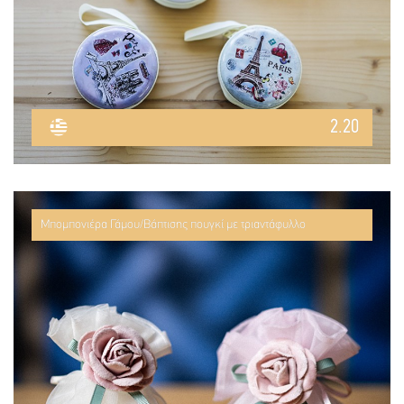
2.20
Μπομπονιέρα Γάμου/Βάπτισης πουγκί με τριαντάφυλλο