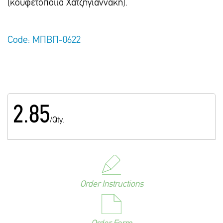
(κουφετοποιία Χατζηγιαννάκη).
Code: ΜΠΒΠ-0622
2.85
/Qty.
Order Instructions