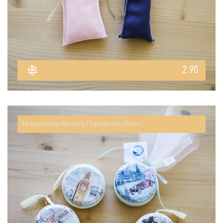
2.90
Μπομπονιέρα Βάπτισης Πορτοφολάκι Πόλεις