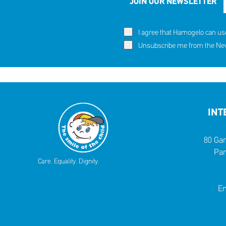
JOIN OUR NEWSLETTER
I agree that Hamogelo can us
Unsubscribe me from the News
INT
80 Gar
Par
Care. Equality. Dignity.
Em