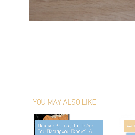
YOU MAY ALSO LIKE
Παιδικό Κόμικς "Τα Παιδιά
Αντ
Του Πλοιάρχου Γκραντ", Α',