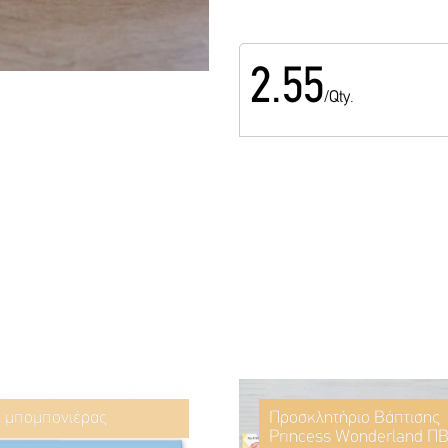
2.55
/Qty.
ί μπομπονιέρας
Προσκλητήριο Βάπτισης
Princess Wonderland ΠΒ