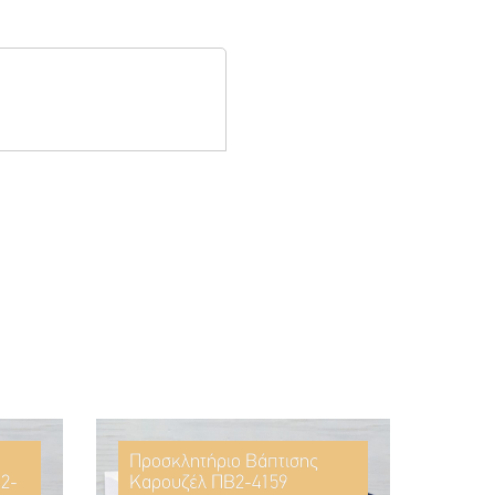
Προσκλητήριο Βάπτισης
2-
Καρουζέλ ΠΒ2-4159