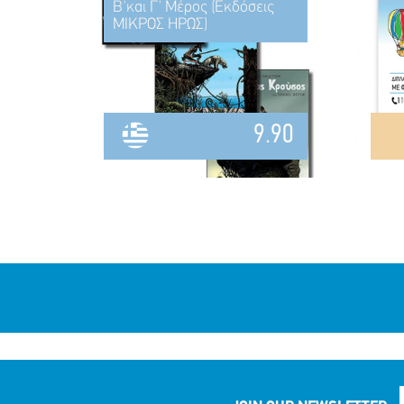
Β'και Γ' Μέρος (Εκδόσεις
ΜΙΚΡΟΣ ΗΡΩΣ)
9.90