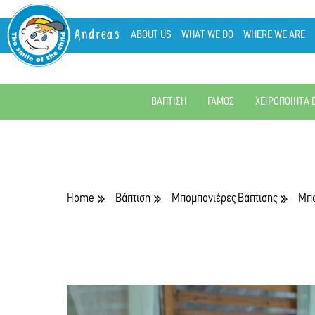
Andreas
ABOUT US
WHAT WE DO
WHERE WE ARE
ΒΑΠΤΙΣΗ
ΓΑΜΟΣ
ΧΕΙΡΟΠΟΙΗΤΑ 
Home
Βάπτιση
Μπομπονιέρες Βάπτισης
Μπο