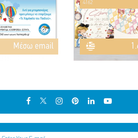
4162
Mέσω email
1.