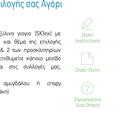
ιλογής σας Αγόρι
ύλινο γιογιο (5Χ3εκ) με
Order
Instructions
 και θέμα της επιλογής
 & 2 των προσκλητηρίων
πιθυμείτε κάποιο μοτίβο
αι στις συλλογές μας,
Order Form
 αμυγδάλου ή crispy
άκη).
Explanations
And Orders