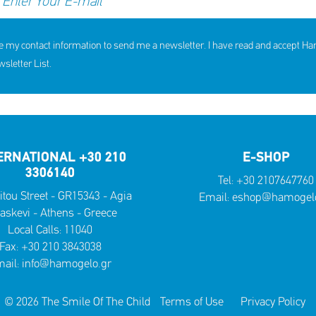
e my contact information to send me a newsletter. I have read and accept H
letter List.
ERNATIONAL +30 210
E-SHOP
3306140
Tel:
+30 2107647760
itou Street - GR15343 - Agia
Email:
eshop@hamogelo
askevi - Athens - Greece
Local Calls:
11040
Fax: +30 210 3843038
ail:
info@hamogelo.gr
© 2026 The Smile Of The Child
Terms of Use
Privacy Policy