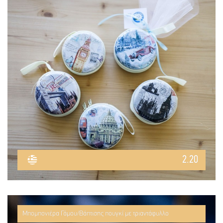
2.20
Μπομπονιέρα Γάμου/Βάπτισης πουγκί με τριαντάφυλλο