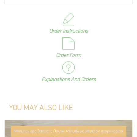
Order Instructions
Order Form
Explanations And Orders
YOU MAY ALSO LIKE
Μπομπονιέρα Βάπτισης Πουγκί Μίνιμαλ με Μπρελόκ αγόρι/κορίτσι