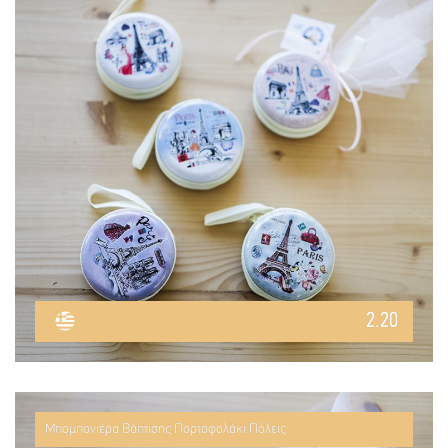
2.20
Μπομπονιέρα Βάπτισης Πορτοφολάκι Πόλεις