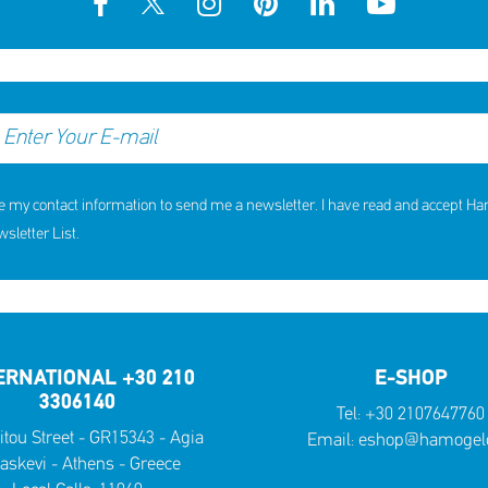
e my contact information to send me a newsletter. I have read and accept H
letter List.
ERNATIONAL +30 210
E-SHOP
3306140
Tel:
+30 2107647760
itou Street - GR15343 - Agia
Email:
eshop@hamogelo
askevi - Athens - Greece