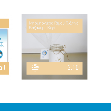
Μπομπονιέρα Γάμου Γυάλινο
Βαζάκι με Κερί
il
3.10