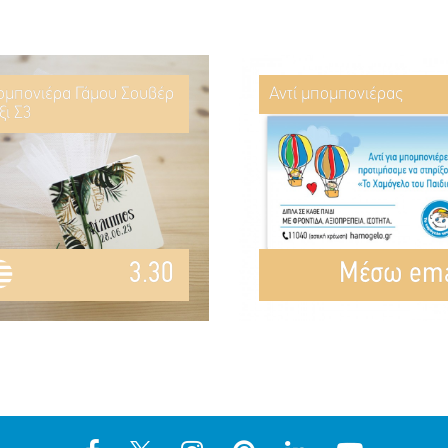
μπονιέρα Γάμου Σουβέρ
Αντί μπομπονιέρας
ξι Σ3
3.30
Mέσω ema