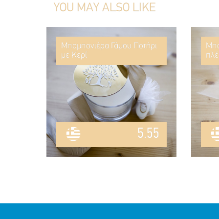
YOU MAY ALSO LIKE
Μπομπονιέρα Γάμου Ποτήρι
Μπο
με Κερί
πλέ
5.55