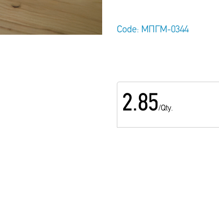
Code: ΜΠΓΜ-0344
2.85
/Qty.