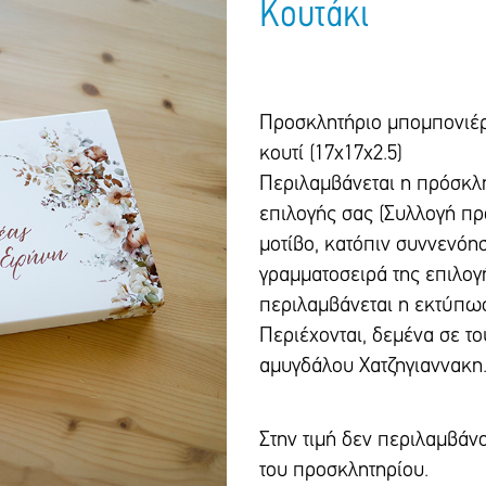
Κουτάκι
Προσκλητήριο μπομπονιέρ
κουτί (17χ17χ2.5)
Περιλαμβάνεται η πρόσκλη
επιλογής σας (Συλλογή πρ
μοτίβο, κατόπιν συννενόησ
γραμματοσειρά της επιλογή
περιλαμβάνεται η εκτύπωσ
Περιέχονται, δεμένα σε τ
αμυγδάλου Χατζηγιαννακη
Στην τιμή δεν περιλαμβάν
του προσκλητηρίου.