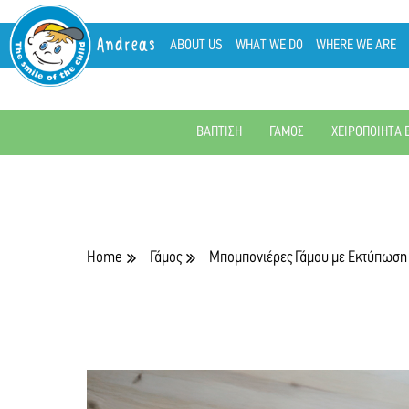
Andreas
ABOUT US
WHAT WE DO
WHERE WE ARE
ΒΑΠΤΙΣΗ
ΓΑΜΟΣ
ΧΕΙΡΟΠΟΙΗΤΑ 
Home
Γάμος
Μπομπονιέρες Γάμου με Εκτύπωση