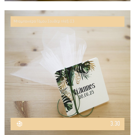
Μπομπονιέρα Γάμου Σουβέρ πλέξι Σ3
3.30