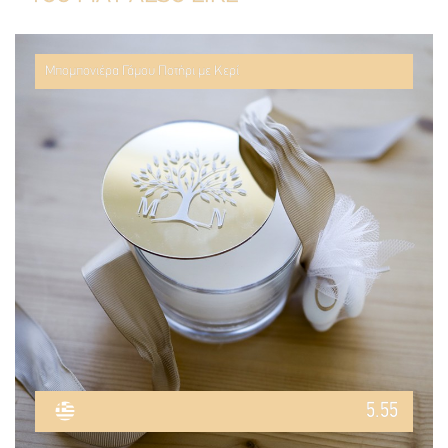
Μπομπονιέρα Γάμου Ποτήρι με Κερί
5.55