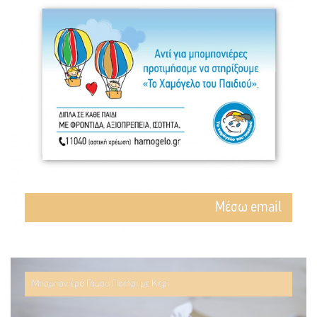
Mέσω email
Μπομπονιέρα Γάμου Ποτήρι με Κερί