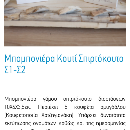
Πακέτα Δώρων
Σακούλες
Βιβλία
Ημερολόγια - Ατζέντες
Τσάντες - Ποδιές - Ομπρέλες
Παιδικό Πάρτι
Γραφική Ύλη
Παιδικά Είδη
Είδη Γραφείου
Τετράδια - Φάκελοι
Μπλοκ Ζωγραφικής
Μπομπονιέρα Κουτί Σπιρτόκουτο
Σ1-Σ2
Μπομπονιέρα γάμου σπιρτόκουτο διαστάσεων
10Χ6Χ3,5εκ. Περιέχει 5 κουφέτα αμυγδάλου
(Κουφετοποιία Χατζηγιανάκη). Υπάρχει δυνατότητα
εκτύπωσης ονομάτων καθώς και της ημερομηνίας