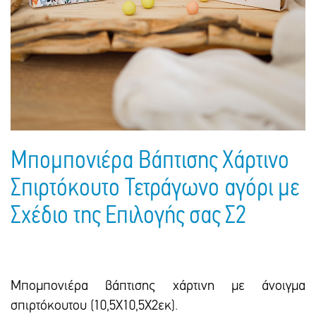
Πακέτα Δώρων
Σακούλες
Βιβλία
Ημερολόγια - Ατζέντες
Τσάντες - Ποδιές - Ομπρέλες
Παιδικό Πάρτι
Γραφική Ύλη
Παιδικά Είδη
Είδη Γραφείου
Τετράδια - Φάκελοι
Μπλοκ Ζωγραφικής
Μπομπονιέρα Βάπτισης Χάρτινο
Σπιρτόκουτο Τετράγωνο αγόρι με
Σχέδιο της Επιλογής σας Σ2
Μπομπονιέρα βάπτισης χάρτινη με άνοιγμα
σπιρτόκουτου (10,5Χ10,5Χ2εκ).