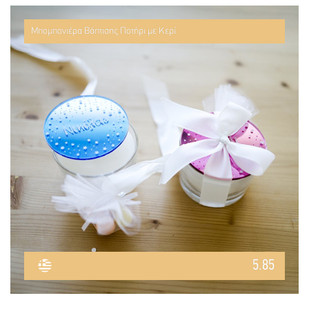
Μπομπονιέρα Βάπτισης Ποτήρι με Κερί
5.85