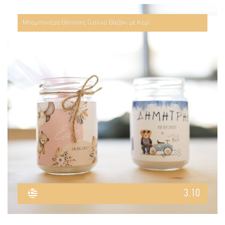
Μπομπονιέρα Βάπτισης Γυάλινο Βαζάκι με Κερί
3.10