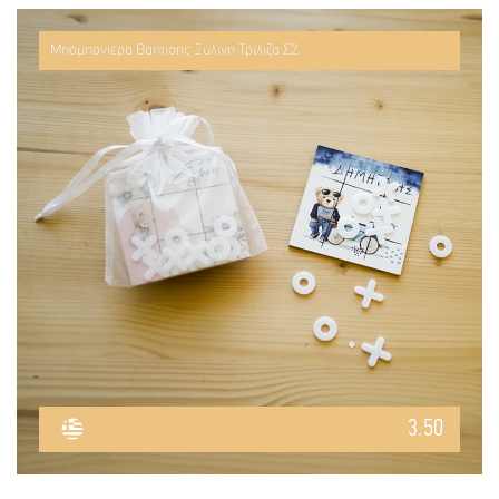
Μπομπονιέρα Βάπτισης Ξύλινη Τρίλιζα Σ2
3.50