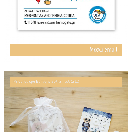
Mέσω email
Μπομπονιέρα Βάπτισης Ξύλινη Τρίλιζα Σ2