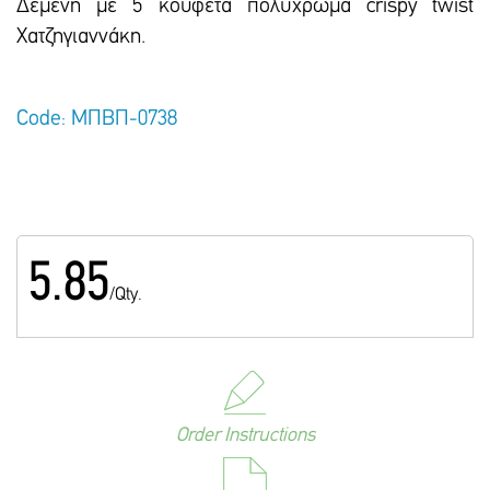
Δεμένη με 5 κουφέτα πολύχρωμα crispy twist
Χατζηγιαννάκη.
Code: ΜΠΒΠ-0738
5.85
/Qty.
Order Instructions