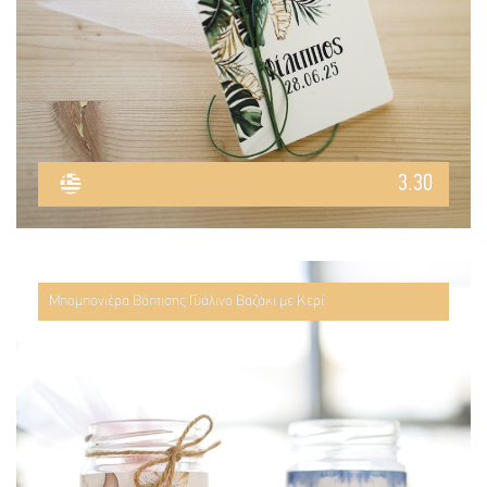
3.30
Μπομπονιέρα Βάπτισης Γυάλινο Βαζάκι με Κερί