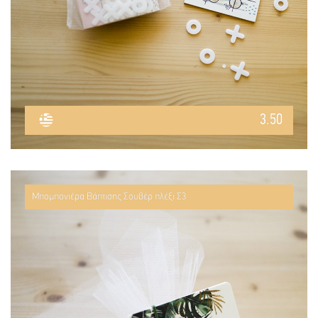
3.50
Μπομπονιέρα Βάπτισης Σουβέρ πλέξι Σ3