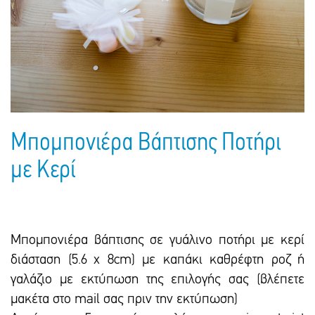
Πακέτα Δώρων
Σακούλες
Βιβλία
Ημερολόγια - Ατζέντες
Τσάντες - Ποδιές - Ομπρέλες
Παιδικό Πάρτι
Γραφική Ύλη
Παιδικά Είδη
Είδη Γραφείου
Τετράδια - Φάκελοι
Μπλοκ Ζωγραφικής
Μπομπονιέρα Βάπτισης Ποτήρι
με Κερί
Μπομπονιέρα βάπτισης σε γυάλινο ποτήρι με κερί
διάσταση (5.6 χ 8cm) με καπάκι καθρέφτη ροζ ή
γαλάζιο με εκτύπωση της επιλογής σας (βλέπετε
μακέτα στο mail σας πριν την εκτύπωση)